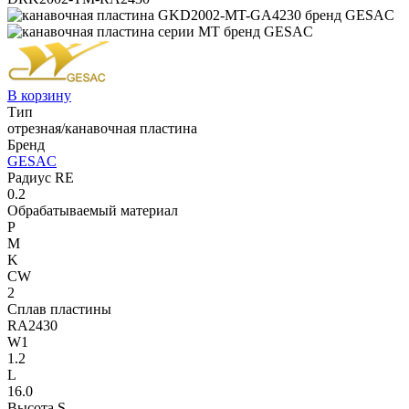
В корзину
Тип
отрезная/канавочная пластина
Бренд
GESAC
Радиус RE
0.2
Обрабатываемый материал
P
M
K
CW
2
Сплав пластины
RA2430
W1
1.2
L
16.0
Высота S