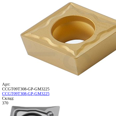
Арт:
CCGT09T308-GP-GM3225
CCGT09T308-GP-GM3225
Cклад:
370