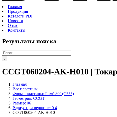
Главная
Продукция
Каталоги PDF
Новости
О нас
Контакты
Результаты поиска
CCGT060204-AK-H010
| Тока
Главная
Все пластины
Форма пластины: Ромб 80° (С***)
Геометрия: CCGT
Размер: 06
Радиус при вершине: 0.4
CCGT060204-AK-H010