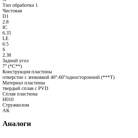
Тип обработки 1
Чистовая
D1
2.8
IC
6.35
LE
6.5
S
2.38
Задний угол
7° (*C**)
Конструкция пластины
отверстие с зенковкой 40°-60°/односторонний (***T)
Материал пластины
твердый сплав с PVD
Сплав пластины
H010
Стружколом
AK
Аналоги