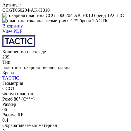
Артикул:
CCGT060204-AK-H010
В корзину
View PDF
Количество на складе
239
Тип
пластина токарная твердосплавная
Бренд
TACTIC
Геометрия
CCGT
Форма пластины
Ромб 80° (С***)
Размер
06
Радиус RE
0.4
Обрабатываемый материал
N